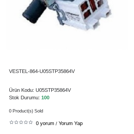
VESTEL-864-U05STP35864V
Ürün Kodu:
U05STP35864V
Stok Durumu:
100
0
Product(s) Sold
0 yorum
Yorum Yap
/