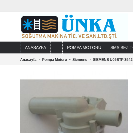
ANASAYFA
POMPA MOTORU
SMS BEZ T
Anasayfa
Pompa Motoru
Siemens
SIEMENS U05STP 354