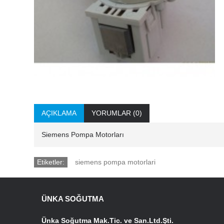
AÇIKLAMA
YORUMLAR (0)
Siemens Pompa Motorları
Etiketler:
siemens pompa motorlari
ÜNKA SOĞUTMA
Ünka Soğutma Mak.Tic. ve San.Ltd.Şti.