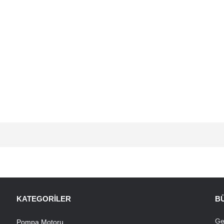
KATEGORILER
B
Ge
Pompa Motoru