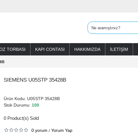
OZ TORBASI
KAPI CONTASI
HAKKIMIZDA
İLETIŞIM
28B
SIEMENS U05STP 35428B
Ürün Kodu:
U05STP 35428B
Stok Durumu:
100
0
Product(s) Sold
0 yorum
Yorum Yap
/